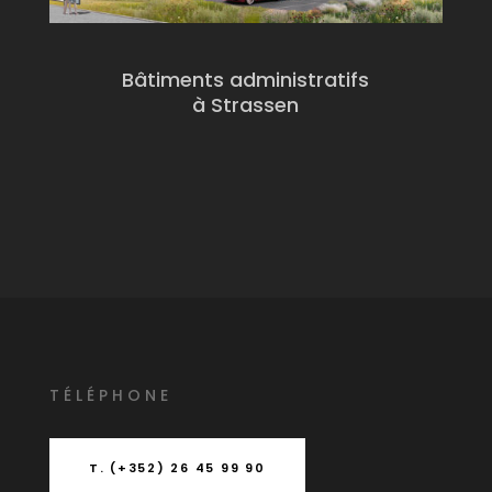
Bâtiments administratifs
à Strassen
T
É
L
É
PHONE
T. (+352) 26 45 99 90