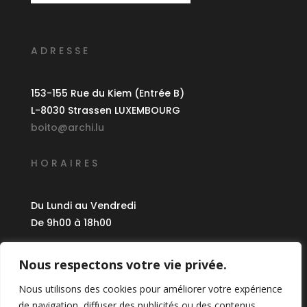
ADRESSE
153-155 Rue du Kiem (Entrée B)
L-8030 Strassen LUXEMBOURG
boito@archi.lu
HORAIRES
Du Lundi au Vendredi
De 9h00 à 18h00
CRÉDITS
Nous respectons votre vie privée.
Nous utilisons des cookies pour améliorer votre expérience
©
2024 Boito Architectes
de navigation, diffuser des publicités ou des contenus