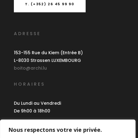
T. (+352) 26 45 99 90
ADRESSE
153-155 Rue du Kiem (Entrée B)
L-8030 Strassen LUXEMBOURG
boito@archi.lu
HORAIRES
Du Lundi au Vendredi
De 9h00 à 18h00
CRÉDITS
Nous respectons votre vie privée.