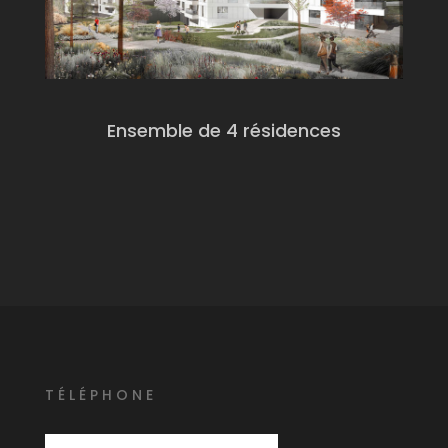
Ensemble de 4 résidences
T
É
L
É
PHONE