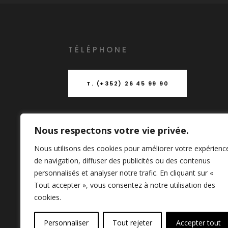
T
É
L
É
PHONE
T. (+352) 26 45 99 90
Nous respectons votre vie privée.
ADRESSE
Nous utilisons des cookies pour améliorer votre expérienc
de navigation, diffuser des publicités ou des contenus
153-155 Rue du Kiem (Entrée B)
personnalisés et analyser notre trafic. En cliquant sur «
L-8030 Strassen LUXEMBOURG
Tout accepter », vous consentez à notre utilisation des
boito@archi.lu
cookies.
Personnaliser
Tout rejeter
Accepter tout