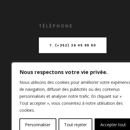
T
É
L
É
PHONE
T. (+352) 26 45 99 90
Nous respectons votre vie privée.
ADRESSE
Nous utilisons des cookies pour améliorer votre expérienc
de navigation, diffuser des publicités ou des contenus
153-155 Rue du Kiem (Entrée B)
personnalisés et analyser notre trafic. En cliquant sur «
L-8030 Strassen LUXEMBOURG
Tout accepter », vous consentez à notre utilisation des
boito@archi.lu
cookies.
Personnaliser
Tout rejeter
Accepter tout