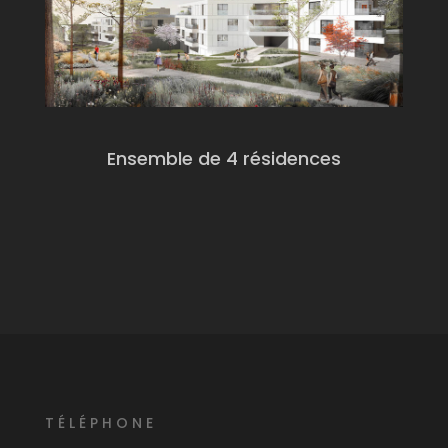
Ensemble de 4 résidences
T
É
L
É
PHONE