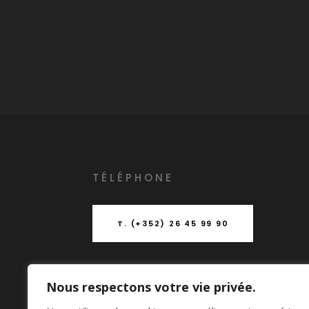
T
É
L
É
PHONE
T. (+352) 26 45 99 90
Nous respectons votre vie privée.
ADRESSE