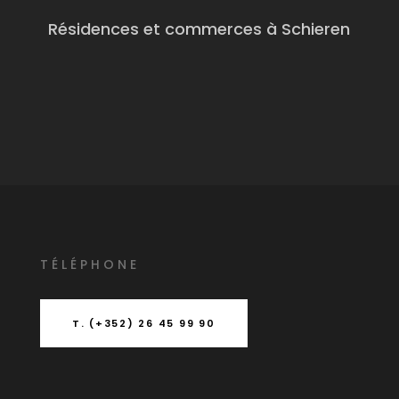
Résidences et commerces à Schieren
T
É
L
É
PHONE
T. (+352) 26 45 99 90