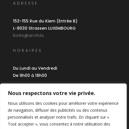
ADRESSE
153-155 Rue du Kiem (Entrée B)
L-8030 Strassen LUXEMBOURG
boito@archi.lu
HORAIRES
Du Lundi au Vendredi
De 9h00 à 18h00
CRÉDITS
Nous respectons votre vie privée.
Nous utilisons des cookies pour améliorer votre expérience
©
2024 Boito Architectes
de navigation, diffuser des publicités ou des contenus
Réalisation :
Anawa
personnalisés et analyser notre trafic. En cliquant sur «
Tout accepter », vous consentez à notre utilisation des