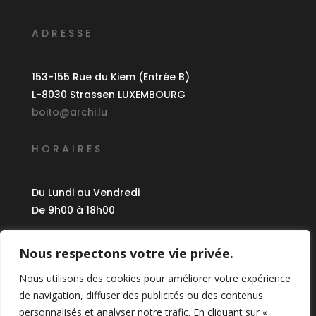
ADRESSE
153-155 Rue du Kiem (Entrée B)
L-8030 Strassen LUXEMBOURG
boito@archi.lu
HORAIRES
Du Lundi au Vendredi
De 9h00 à 18h00
CRÉDITS
Nous respectons votre vie privée.
Nous utilisons des cookies pour améliorer votre expérience
©
2024 Boito Architectes
de navigation, diffuser des publicités ou des contenus
Réalisation :
Anawa
personnalisés et analyser notre trafic. En cliquant sur «