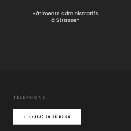
Bâtiments administratifs
à Strassen
T
É
L
É
PHONE
T. (+352) 26 45 99 90