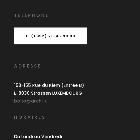
T
É
L
É
PHONE
T. (+352) 26 45 99 90
ADRESSE
153-155 Rue du Kiem (Entrée B)
L-8030 Strassen LUXEMBOURG
boito@archi.lu
HORAIRES
Du Lundi au Vendredi