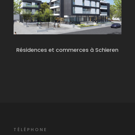
Résidences et commerces à Schieren
T
É
L
É
PHONE