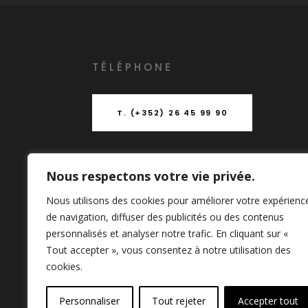
T
É
L
É
PHONE
T. (+352) 26 45 99 90
Nous respectons votre vie privée.
ADRESSE
Nous utilisons des cookies pour améliorer votre expérienc
de navigation, diffuser des publicités ou des contenus
153-155 Rue du Kiem (Entrée B)
personnalisés et analyser notre trafic. En cliquant sur «
L-8030 Strassen LUXEMBOURG
Tout accepter », vous consentez à notre utilisation des
boito@archi.lu
cookies.
Personnaliser
Tout rejeter
Accepter tout