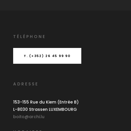
T
É
L
É
PHONE
T. (+352) 26 45 99 90
ADRESSE
153-155 Rue du Kiem (Entrée B)
L-8030 Strassen LUXEMBOURG
boito@archi.lu