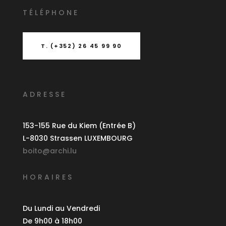
T
É
L
É
PHONE
T. (+352) 26 45 99 90
ADRESSE
153-155 Rue du Kiem (Entrée B)
L-8030 Strassen LUXEMBOURG
boito@archi.lu
HORAIRES
Du Lundi au Vendredi
De 9h00 à 18h00