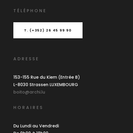
T
É
L
É
PHONE
T. (+352) 26 45 99 90
ADRESSE
153-155 Rue du Kiem (Entrée B)
L-8030 Strassen LUXEMBOURG
boito@archi.lu
HORAIRES
Du Lundi au Vendredi