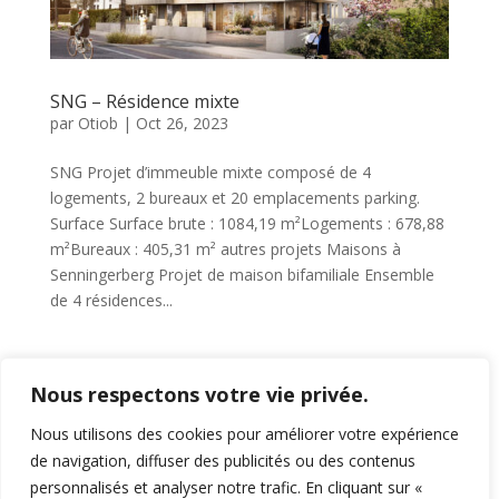
SNG – Résidence mixte
par
Otiob
|
Oct 26, 2023
SNG Projet d’immeuble mixte composé de 4
logements, 2 bureaux et 20 emplacements parking.
Surface Surface brute : 1084,19 m²Logements : 678,88
m²Bureaux : 405,31 m² autres projets Maisons à
Senningerberg Projet de maison bifamiliale Ensemble
de 4 résidences...
Page 1 sur 15
1
2
3
4
5
…
Nous respectons votre vie privée.
10
…
»
Dernière page »
Nous utilisons des cookies pour améliorer votre expérience
de navigation, diffuser des publicités ou des contenus
personnalisés et analyser notre trafic. En cliquant sur «
Commentaires récents