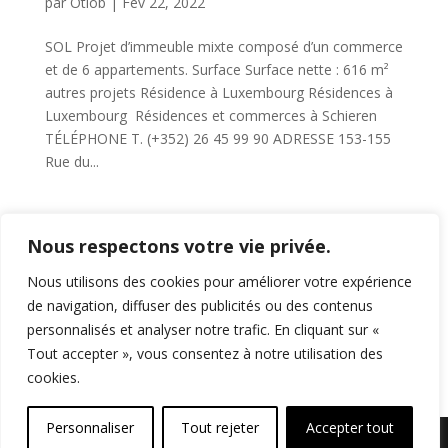
par
Otiob
|
Fév 22, 2022
SOL Projet d’immeuble mixte composé d’un commerce
et de 6 appartements. Surface Surface nette : 616 m²
autres projets Résidence à Luxembourg Résidences à
Luxembourg Résidences et commerces à Schieren
TÉLÉPHONE T. (+352) 26 45 99 90 ADRESSE 153-155
Rue du...
Page 3 sur 11
«
1
2
3
4
5
…
Nous respectons votre vie privée.
10
…
»
Dernière page »
Nous utilisons des cookies pour améliorer votre expérience
de navigation, diffuser des publicités ou des contenus
personnalisés et analyser notre trafic. En cliquant sur «
Commentaires récents
Tout accepter », vous consentez à notre utilisation des
cookies.
Personnaliser
Tout rejeter
Accepter tout
Politique de confidentialité - Mentions légales