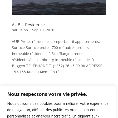
AUB – Résidence
par
Otiob
|
Sep 10, 2020
AUB Projet résidentiel comportant 6 appartements.
Surface Surface brute : 700 m² autres projets
Immeuble résidentiel à Schifflange Immeuble
résidentielà Luxembourg Immeuble résidentiel à
Beggen TÉLÉPHONE T. (+352) 26 45 99 90 ADRESSE
153-155 Rue du Kiem (Entrée...
Page 4 sur 11
« Première page
«
…
Nous respectons votre vie privée.
2
3
4
5
6
…
10
…
»
Dernière page »
Nous utilisons des cookies pour améliorer votre expérience
de navigation, diffuser des publicités ou des contenus
personnalisés et analyser notre trafic. En cliquant sur «